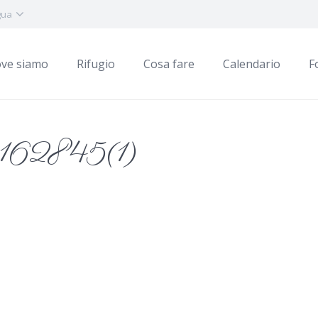
gua
ve siamo
Rifugio
Cosa fare
Calendario
F
62845(1)