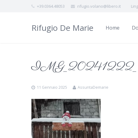
+39.0364.48053
rifugio.volano@libero.it
Lin
Rifugio De Marie
Home
Do
IMG_20241222_1
11 Gennaio 2025
AssuntaDemarie