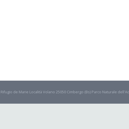
- Rifugio de Marie Località Volano 25050 Cimbergo (Bs) Parco Naturale dell'A