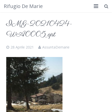
Rifugio De Marie
Home
IMG-20210424-
Dove siamo
WA0005_opt
Rifugio
28 Aprile 2021
AssuntaDemarie
Cosa fare
Calendario
Foto
Cimbergo da vedere
Contatti