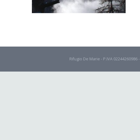
Rifugio De Marie - P.IVA 02244260986 