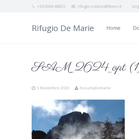
+39.0364.48053
rifugio.volano@libero.it
Lin
Rifugio De Marie
Home
Do
SAM_2624_opt (1
5 Novembre 2020
AssuntaDemarie