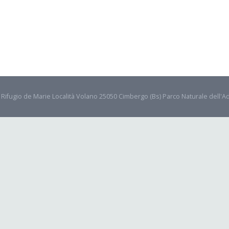
- Rifugio de Marie Località Volano 25050 Cimbergo (Bs) Parco Naturale dell'A