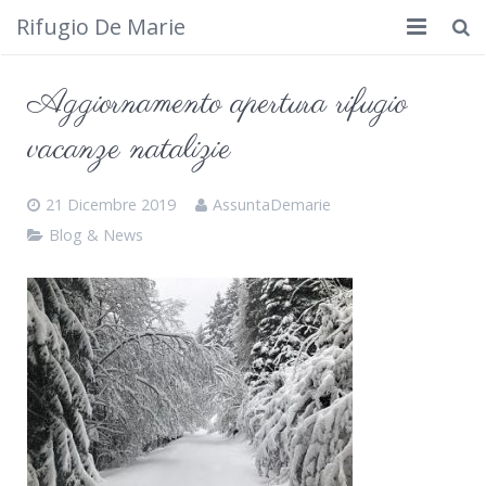
Rifugio De Marie
Home
Aggiornamento apertura rifugio
Dove siamo
vacanze natalizie
Rifugio
21 Dicembre 2019
AssuntaDemarie
Cosa fare
Blog & News
Calendario
Foto
Cimbergo da vedere
Contatti