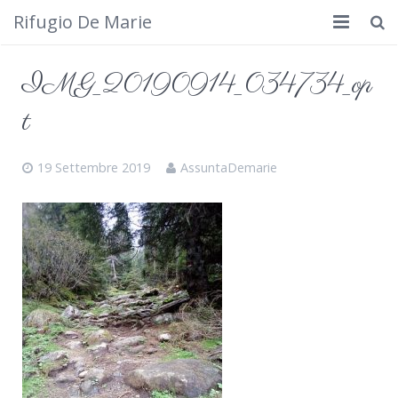
Rifugio De Marie
Home
IMG_20190914_034734_op
Dove siamo
t
Rifugio
19 Settembre 2019
AssuntaDemarie
Cosa fare
Calendario
Foto
Cimbergo da vedere
Contatti