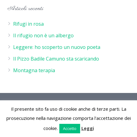
Articoli recenti
Rifugi in rosa
Il rifugio non è un albergo
Leggere: ho scoperto un nuovo poeta
Il Pizzo Badile Camuno sta scaricando
Montagna terapia
Rifugio De Marie - P.IVA 02244260986 - Rifugio de Marie
Il presente sito fa uso di cookie anche di terze parti. La
Località Volano 25050 Cimbergo (Bs) Parco Naturale
dell'Adamello Vallecamonica Lombardia Italia
prosecuzione nella navigazione comporta l'accettazione dei
cookie.
Leggi
Accetto