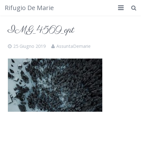
Rifugio De Marie
Home
IMG_4569_opt
Dove siamo
25 Giugno 2019
AssuntaDemarie
Rifugio
Cosa fare
Calendario
Foto
Cimbergo da vedere
Contatti