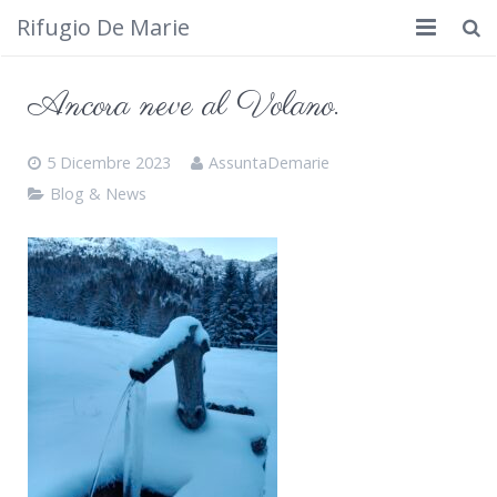
Rifugio De Marie
Home
Ancora neve al Volano.
Dove siamo
5 Dicembre 2023
AssuntaDemarie
Rifugio
Blog & News
Cosa fare
Calendario
Foto
Cimbergo da vedere
Contatti