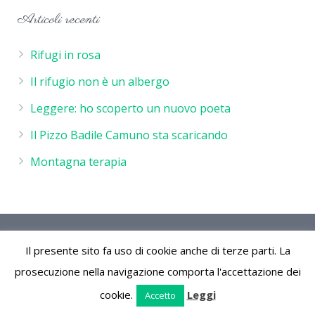
Articoli recenti
Rifugi in rosa
Il rifugio non è un albergo
Leggere: ho scoperto un nuovo poeta
Il Pizzo Badile Camuno sta scaricando
Montagna terapia
Rifugio De Marie - P.IVA 02244260986 - Rifugio de Marie
Il presente sito fa uso di cookie anche di terze parti. La
Località Volano 25050 Cimbergo (Bs) Parco Naturale
dell'Adamello Vallecamonica Lombardia Italia
prosecuzione nella navigazione comporta l'accettazione dei
cookie.
Leggi
Accetto