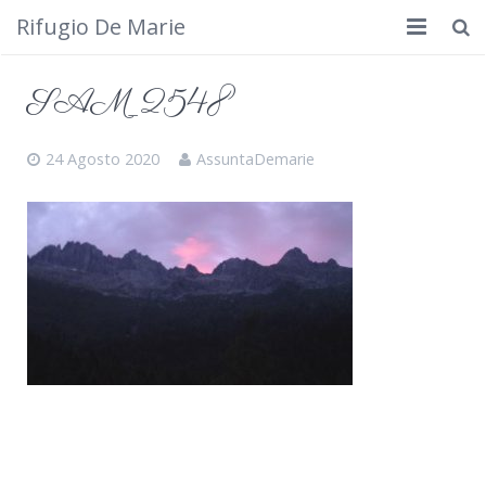
Rifugio De Marie
Home
SAM_2548
Dove siamo
24 Agosto 2020
AssuntaDemarie
Rifugio
Cosa fare
Calendario
Foto
Cimbergo da vedere
Contatti