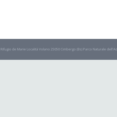
- Rifugio de Marie Località Volano 25050 Cimbergo (Bs) Parco Naturale dell'A