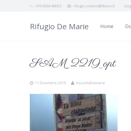
+39.0364.48053
rifugio.volano@libero.it
Lin
Rifugio De Marie
Home
Do
SAM_2219_opt
11 Dicembre 2019
AssuntaDemarie