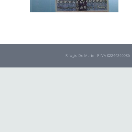
Rifugio De Marie - P.IVA 02244260986 