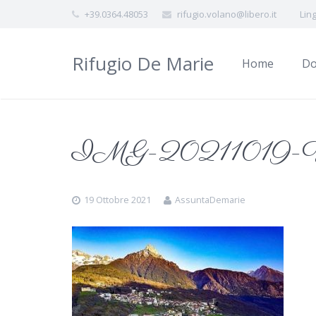
+39.0364.48053
rifugio.volano@libero.it
Lin
Rifugio De Marie
Home
Do
IMG-20211019-
19 Ottobre 2021
AssuntaDemarie