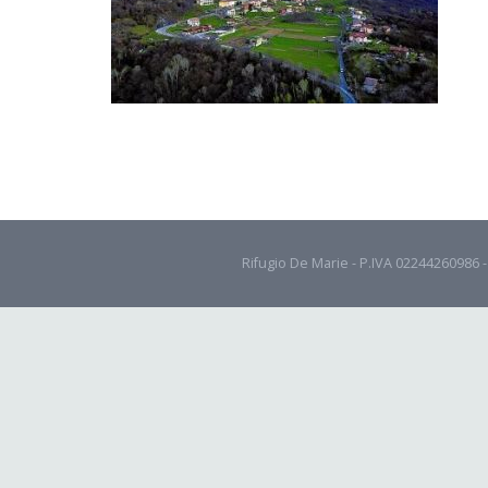
Rifugio De Marie - P.IVA 02244260986 