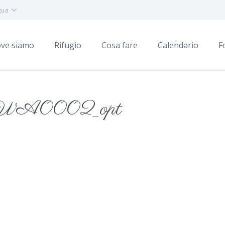
gua
ve siamo
Rifugio
Cosa fare
Calendario
F
WA0002_opt