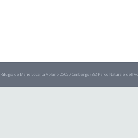
- Rifugio de Marie Località Volano 25050 Cimbergo (Bs) Parco Naturale dell'A