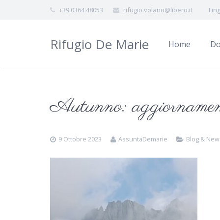
+39.0364.48053
rifugio.volano@libero.it
Lin
Rifugio De Marie
Home
Do
Autunno: aggiornamento
9 Ottobre 2023
AssuntaDemarie
Blog & New