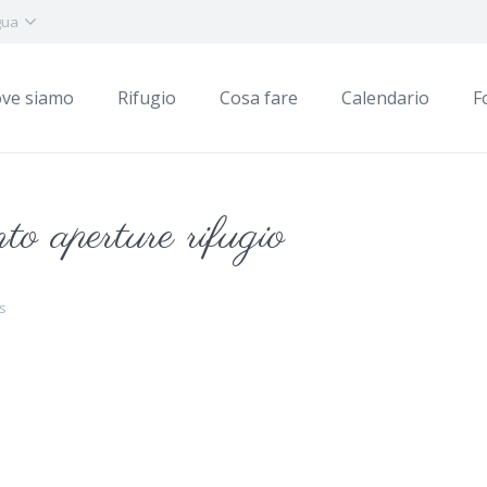
gua
ve siamo
Rifugio
Cosa fare
Calendario
F
 aperture rifugio
s