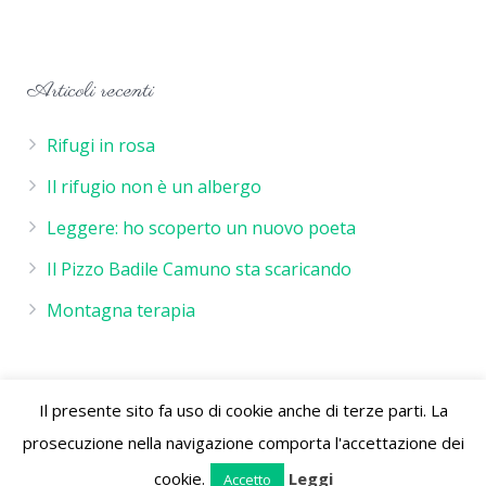
Articoli recenti
Rifugi in rosa
Il rifugio non è un albergo
Leggere: ho scoperto un nuovo poeta
Il Pizzo Badile Camuno sta scaricando
Montagna terapia
Il presente sito fa uso di cookie anche di terze parti. La
Rifugio De Marie - P.IVA 02244260986 - Rifugio de Marie
prosecuzione nella navigazione comporta l'accettazione dei
Località Volano 25050 Cimbergo (Bs) Parco Naturale
dell'Adamello Vallecamonica Lombardia Italia
cookie.
Leggi
Accetto