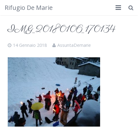
Rifugio De Marie
Home
IMG_20180106_170134
Dove siamo
14 Gennaio 2018
AssuntaDemarie
Rifugio
Cosa fare
Calendario
Foto
Cimbergo da vedere
Contatti