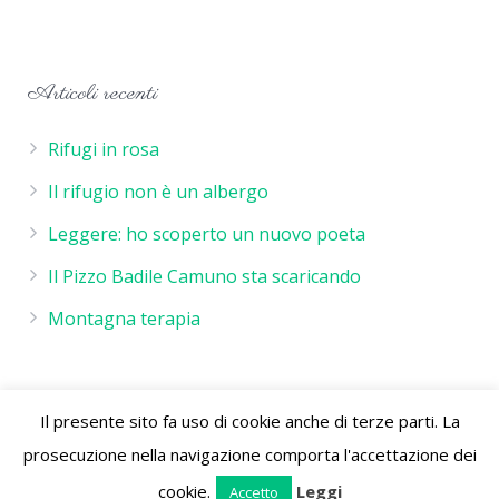
Articoli recenti
Rifugi in rosa
Il rifugio non è un albergo
Leggere: ho scoperto un nuovo poeta
Il Pizzo Badile Camuno sta scaricando
Montagna terapia
Il presente sito fa uso di cookie anche di terze parti. La
Rifugio De Marie - P.IVA 02244260986 - Rifugio de Marie
prosecuzione nella navigazione comporta l'accettazione dei
Località Volano 25050 Cimbergo (Bs) Parco Naturale
dell'Adamello Vallecamonica Lombardia Italia
cookie.
Leggi
Accetto