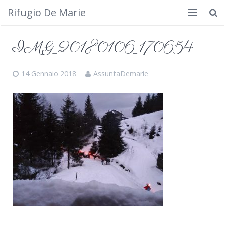
Rifugio De Marie
Home
IMG_20180106_170654
Dove siamo
14 Gennaio 2018
AssuntaDemarie
Rifugio
Cosa fare
Calendario
Foto
Cimbergo da vedere
Contatti