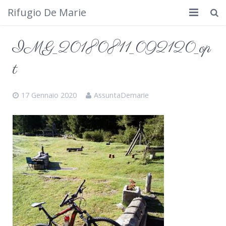
Rifugio De Marie
Home
IMG_20180811_092120_op
Dove siamo
t
Rifugio
17 Gennaio 2020
AssuntaDemarie
Cosa fare
Calendario
Foto
Cimbergo da vedere
Contatti