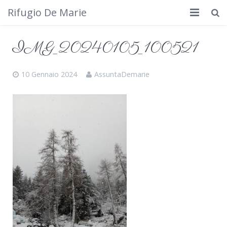
Rifugio De Marie
Home
IMG_20240105_100521
Dove siamo
10 Gennaio 2024
AssuntaDemarie
Rifugio
Cosa fare
Calendario
Foto
Cimbergo da vedere
Contatti