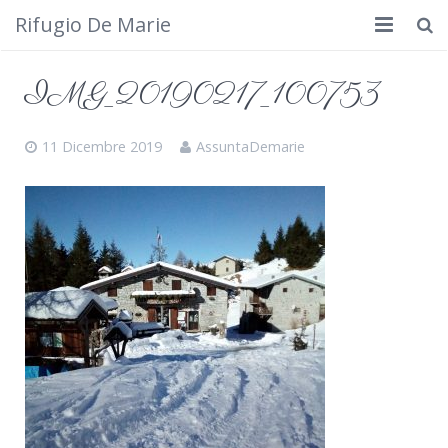
Rifugio De Marie
Home
IMG_20190217_100753
Dove siamo
11 Dicembre 2019
AssuntaDemarie
Rifugio
Cosa fare
Calendario
Foto
Cimbergo da vedere
Contatti