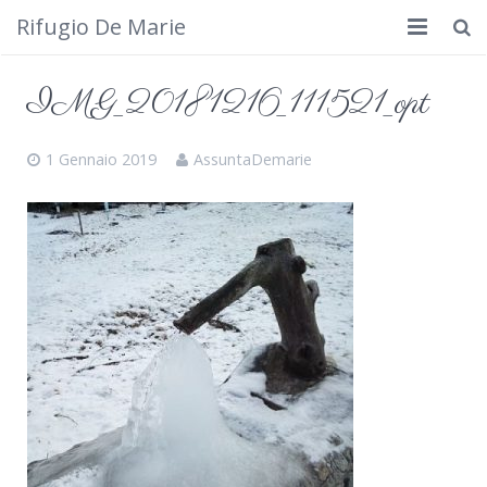
Rifugio De Marie
Home
IMG_20181216_111521_opt
Dove siamo
1 Gennaio 2019
AssuntaDemarie
Rifugio
Cosa fare
Calendario
Foto
Cimbergo da vedere
Contatti