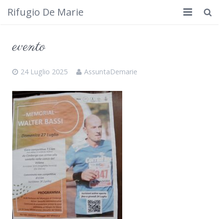
Rifugio De Marie
Home
evento
Dove siamo
24 Luglio 2025
AssuntaDemarie
Rifugio
Cosa fare
Calendario
Foto
Cimbergo da vedere
Contatti