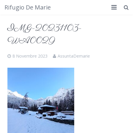
Rifugio De Marie
Home
IMG-20231103-
Dove siamo
WA0029
Rifugio
8 Novembre 2023
AssuntaDemarie
Cosa fare
Calendario
Foto
Cimbergo da vedere
Contatti