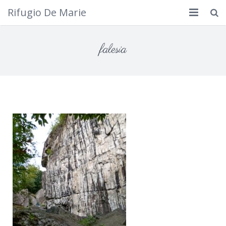
Rifugio De Marie
Home
falesia
Dove siamo
Rifugio
Cosa fare
Calendario
Foto
Cimbergo da vedere
Contatti