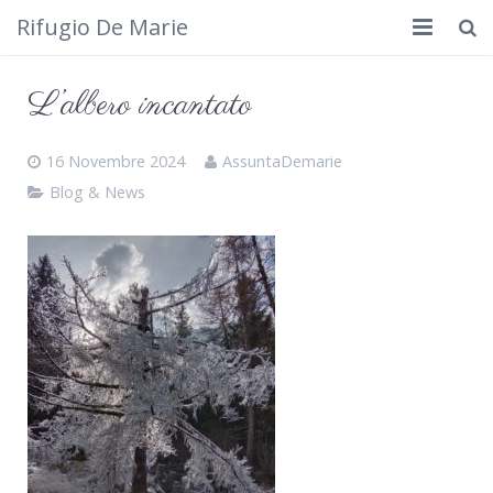
Rifugio De Marie
Home
L’albero incantato
Dove siamo
16 Novembre 2024
AssuntaDemarie
Rifugio
Blog & News
Cosa fare
Calendario
Foto
Cimbergo da vedere
Contatti