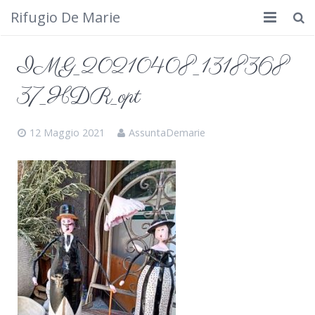
Rifugio De Marie
Home
IMG_20210408_1318368
Dove siamo
37_HDR_opt
Rifugio
12 Maggio 2021
AssuntaDemarie
Cosa fare
Calendario
Foto
Cimbergo da vedere
Contatti