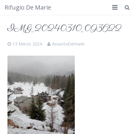
Rifugio De Marie
Home
IMG_20240310_093622
Dove siamo
13 Marzo 2024
AssuntaDemarie
Rifugio
Cosa fare
Calendario
Foto
Cimbergo da vedere
Contatti