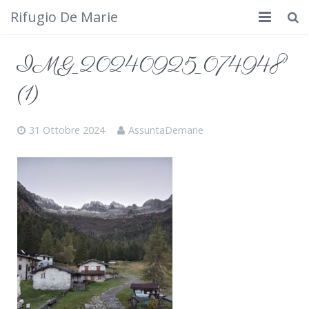
Rifugio De Marie
Home
IMG_20240925_074948
Dove siamo
(1)
Rifugio
31 Ottobre 2024
AssuntaDemarie
Cosa fare
Calendario
Foto
Cimbergo da vedere
Contatti