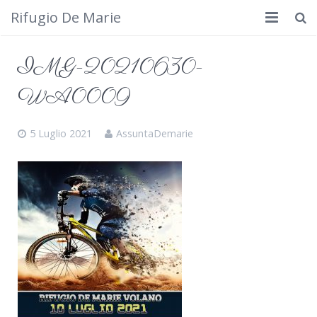
Rifugio De Marie
Home
IMG-20210630-
Dove siamo
WA0009
Rifugio
5 Luglio 2021
AssuntaDemarie
Cosa fare
Calendario
Foto
Cimbergo da vedere
Contatti