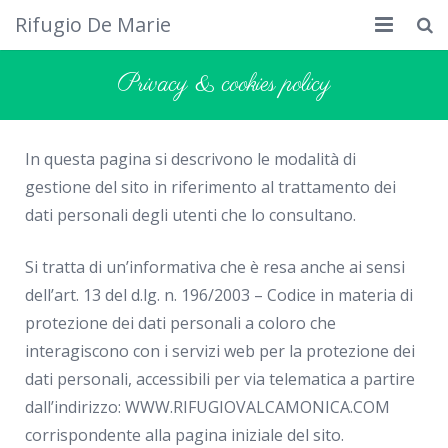
Rifugio De Marie
Home
Privacy & cookies policy
Dove siamo
In questa pagina si descrivono le modalità di
Rifugio
gestione del sito in riferimento al trattamento dei
Cosa fare
dati personali degli utenti che lo consultano.
Calendario
Si tratta di un’informativa che è resa anche ai sensi
dell’art. 13 del d.lg. n. 196/2003 – Codice in materia di
Foto
protezione dei dati personali a coloro che
Cimbergo da vedere
interagiscono con i servizi web per la protezione dei
dati personali, accessibili per via telematica a partire
Contatti
dall’indirizzo: WWW.RIFUGIOVALCAMONICA.COM
corrispondente alla pagina iniziale del sito.