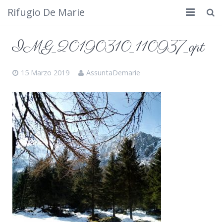
Rifugio De Marie
Home
IMG_20190310_110937_opt
Dove siamo
15 Marzo 2019
AssuntaDemarie
Rifugio
Cosa fare
Calendario
Foto
Cimbergo da vedere
Contatti