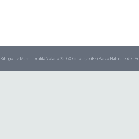
- Rifugio de Marie Località Volano 25050 Cimbergo (Bs) Parco Naturale dell'A