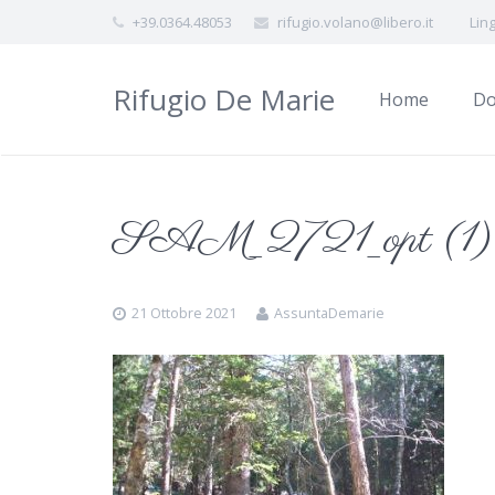
+39.0364.48053
rifugio.volano@libero.it
Lin
Rifugio De Marie
Home
Do
SAM_2721_opt (1)
21 Ottobre 2021
AssuntaDemarie