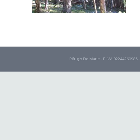
Rifugio De Marie - P.IVA 02244260986 