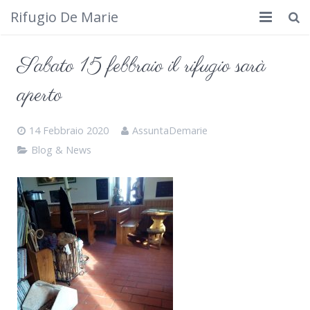
Rifugio De Marie
Home
Sabato 15 febbraio il rifugio sarà
Dove siamo
aperto
Rifugio
14 Febbraio 2020
AssuntaDemarie
Cosa fare
Blog & News
Calendario
Foto
Cimbergo da vedere
Contatti