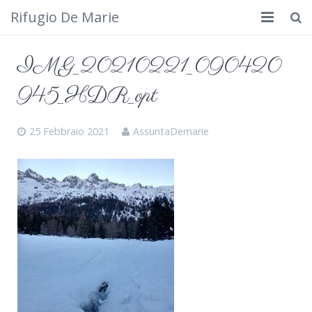
Rifugio De Marie
Home
IMG_20210221_090420
Dove siamo
945_HDR_opt
Rifugio
25 Febbraio 2021
AssuntaDemarie
Cosa fare
Calendario
Foto
Cimbergo da vedere
Contatti