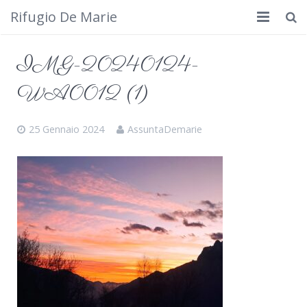
Rifugio De Marie
Home
IMG-20240124-
Dove siamo
WA0012 (1)
Rifugio
25 Gennaio 2024
AssuntaDemarie
Cosa fare
Calendario
Foto
Cimbergo da vedere
Contatti