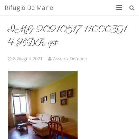
Rifugio De Marie
Home
IMG_20210517_11000391
Dove siamo
4_HDR_opt
Rifugio
8 Giugno 2021
AssuntaDemarie
Cosa fare
Calendario
Foto
Cimbergo da vedere
Contatti