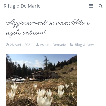
Rifugio De Marie
Home
Aggiornamenti su accessibilità e
Dove siamo
regole anticovid
Rifugio
28 Aprile 2021
AssuntaDemarie
Blog & News
Cosa fare
Calendario
Foto
Cimbergo da vedere
Contatti