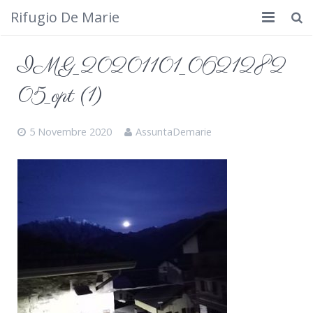
Rifugio De Marie
Home
IMG_20201101_0621282
Dove siamo
05_opt (1)
Rifugio
5 Novembre 2020
AssuntaDemarie
Cosa fare
Calendario
Foto
Cimbergo da vedere
Contatti