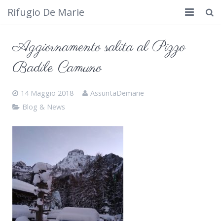
Rifugio De Marie
Home
Aggiornamento salita al Pizzo
Dove siamo
Badile Camuno
Rifugio
14 Maggio 2018
AssuntaDemarie
Cosa fare
Blog & News
Calendario
Foto
Cimbergo da vedere
Contatti