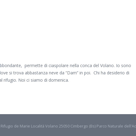
bbondante, permette di ciaspolare nella conca del Volano. Io sono
 dove si trova abbastanza neve da “Dam” in poi. Chi ha desiderio di
l rifugio. Noi ci siamo di domenica.
- Rifugio de Marie Località Volano 25050 Cimbergo (Bs) Parco Naturale dell'A