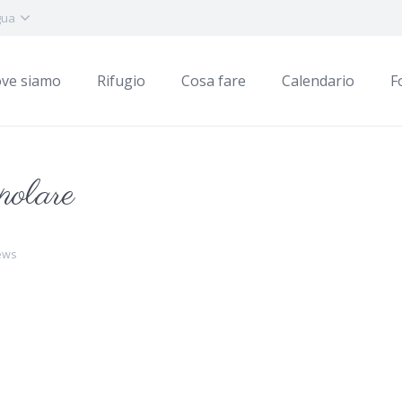
gua
ve siamo
Rifugio
Cosa fare
Calendario
F
polare
ews