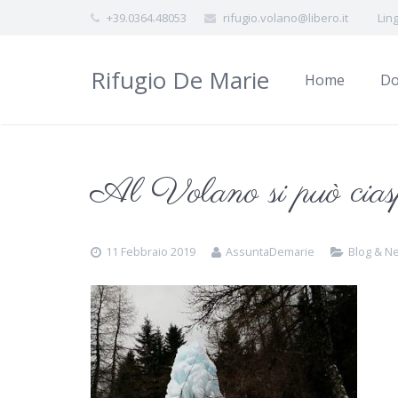
+39.0364.48053
rifugio.volano@libero.it
Lin
Rifugio De Marie
Home
Do
Al Volano si può cias
11 Febbraio 2019
AssuntaDemarie
Blog & N