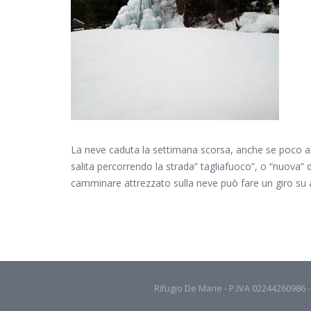
La neve caduta la settimana scorsa, anche se poco a
salita percorrendo la strada” tagliafuoco”, o “nuova”
camminare attrezzato sulla neve può fare un giro su a
Rifugio De Marie - P.IVA 02244260986 