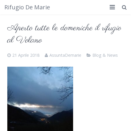
Rifugio De Marie
Home
Aperto tutte le domeniche il rifugio
Dove siamo
al Volano
Rifugio
21 Aprile 2018
AssuntaDemarie
Blog & News
Cosa fare
Calendario
Foto
Cimbergo da vedere
Contatti