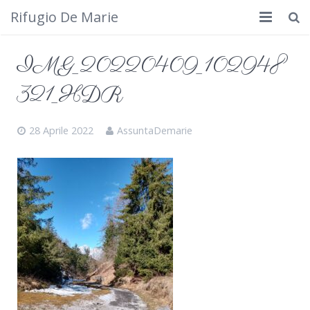
Rifugio De Marie
Home
IMG_20220409_102948
Dove siamo
321_HDR
Rifugio
28 Aprile 2022
AssuntaDemarie
Cosa fare
Calendario
Foto
Cimbergo da vedere
Contatti