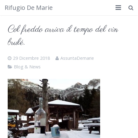
Rifugio De Marie
Home
Col freddo arriva il tempo del vin
Dove siamo
brulé.
Rifugio
29 Dicembre 2018
AssuntaDemarie
Cosa fare
Blog & News
Calendario
Foto
Cimbergo da vedere
Contatti