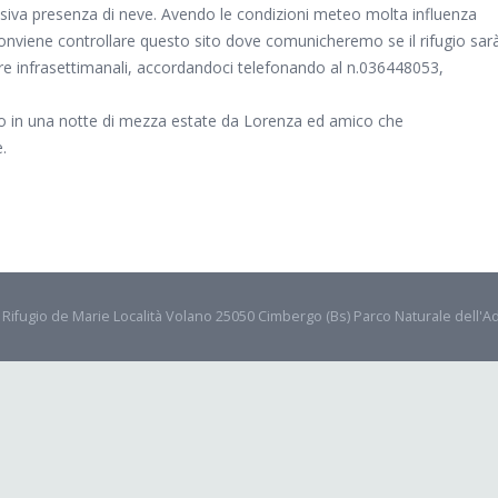
essiva presenza di neve. Avendo le condizioni meteo molta influenza
 conviene controllare questo sito dove comunicheremo se il rifugio sar
re infrasettimanali, accordandoci telefonando al n.036448053,
o in una notte di mezza estate da Lorenza ed amico che
.
- Rifugio de Marie Località Volano 25050 Cimbergo (Bs) Parco Naturale dell'A