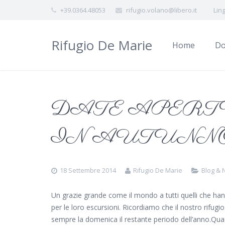
+39.0364.48053
rifugio.volano@libero.it
Lin
Rifugio De Marie
Home
Do
DATE APERT
IN AUTUNN
18 Settembre 2014
Rifugio De Marie
Blog &
Un grazie grande come il mondo a tutti quelli che h
per le loro escursioni. Ricordiamo che il nostro rifugi
sempre la domenica il restante periodo dell’anno.Quas