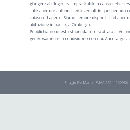
giungere al rifugio era impraticabile a causa dell’ecc
sulle aperture autunnali ed invernali, in quel periodo
chiuso od aperto. Siamo sempre disponibili ad apertu
abitazione in paese, a Cimbergo.
Pubblichiamo questa stupenda foto scattata al Volan
generosamente la condividono con noi. Ancora grazie
Rifugio De Marie - P.IVA 02244260986 