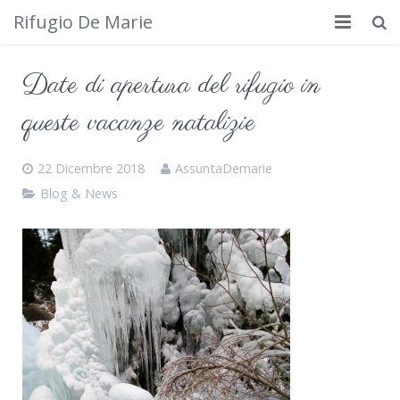
Rifugio De Marie
Home
Date di apertura del rifugio in
Dove siamo
queste vacanze natalizie
Rifugio
22 Dicembre 2018
AssuntaDemarie
Cosa fare
Blog & News
Calendario
Foto
Cimbergo da vedere
Contatti