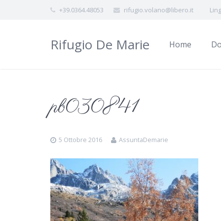
+39.0364.48053
rifugio.volano@libero.it
Lin
Rifugio De Marie
Home
Do
pb030841
5 Ottobre 2016
AssuntaDemarie