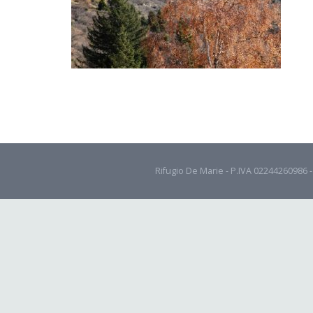
Rifugio De Marie - P.IVA 02244260986 