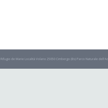
- Rifugio de Marie Località Volano 25050 Cimbergo (Bs) Parco Naturale dell'A