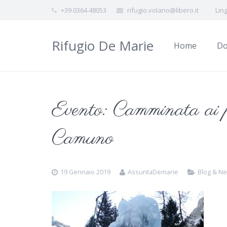
+39.0364.48053
rifugio.volano@libero.it
Lin
Rifugio De Marie
Home
Do
Evento: Camminata ai 
Camuno
19 Gennaio 2019
AssuntaDemarie
Blog & N