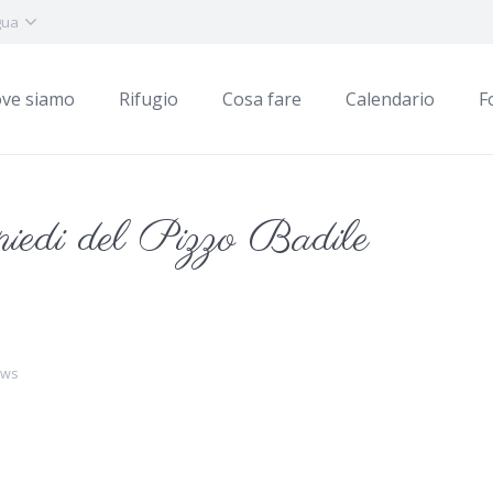
gua
ve siamo
Rifugio
Cosa fare
Calendario
F
piedi del Pizzo Badile
ews