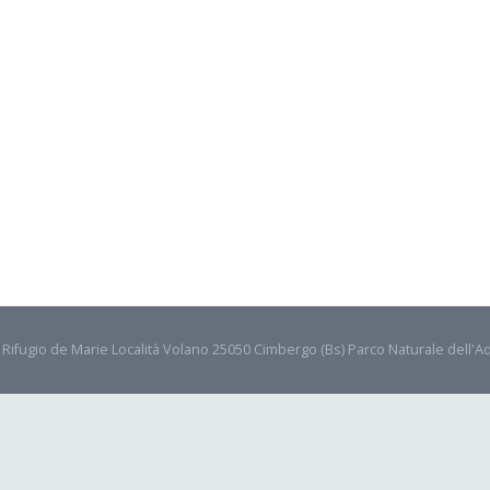
- Rifugio de Marie Località Volano 25050 Cimbergo (Bs) Parco Naturale dell'A