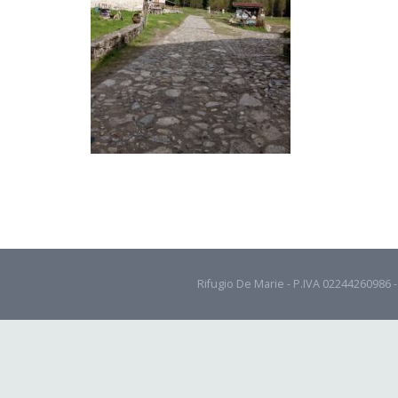
Rifugio De Marie - P.IVA 02244260986 