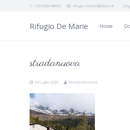
+39.0364.48053
rifugio.volano@libero.it
Lin
Rifugio De Marie
Home
Do
stradanuova
24 Luglio 2025
AssuntaDemarie