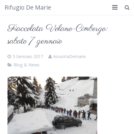
Rifugio De Marie
Home
Fiaccolata Volano-Cimbergo:
Dove siamo
sabato 7 gennaio
Rifugio
5 Gennaio 2017
AssuntaDemarie
Cosa fare
Blog & News
Calendario
Foto
Cimbergo da vedere
Contatti