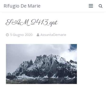
Rifugio De Marie
Home
SAM_2413_opt
Dove siamo
5 Giugno 2020
AssuntaDemarie
Rifugio
Cosa fare
Calendario
Foto
Cimbergo da vedere
Contatti