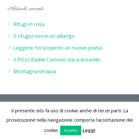
Articoli recenti
Rifugi in rosa
Il rifugio non è un albergo
Leggere: ho scoperto un nuovo poeta
Il Pizzo Badile Camuno sta scaricando
Montagna terapia
Rifugio De Marie - P.IVA 02244260986 - Rifugio de Marie
Il presente sito fa uso di cookie anche di terze parti. La
Località Volano 25050 Cimbergo (Bs) Parco Naturale
dell'Adamello Vallecamonica Lombardia Italia
prosecuzione nella navigazione comporta l'accettazione dei
cookie.
Leggi
Accetto