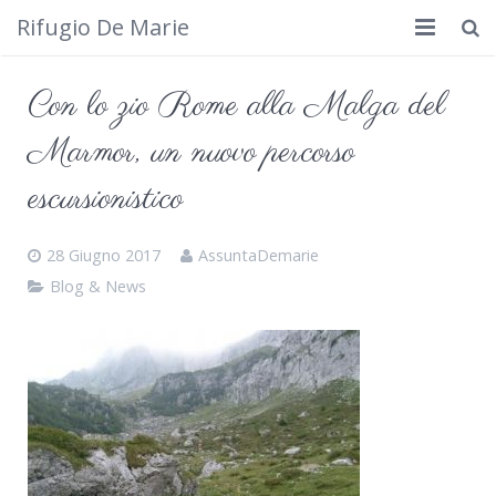
Rifugio De Marie
Home
Con lo zio Rome alla Malga del
Dove siamo
Marmor, un nuovo percorso
Rifugio
escursionistico
Cosa fare
28 Giugno 2017
AssuntaDemarie
Calendario
Blog & News
Foto
Cimbergo da vedere
Contatti