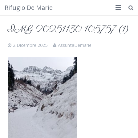
Rifugio De Marie
Home
IMG_20251130_105757 (1)
Dove siamo
2 Dicembre 2025
AssuntaDemarie
Rifugio
Cosa fare
Calendario
Foto
Cimbergo da vedere
Contatti