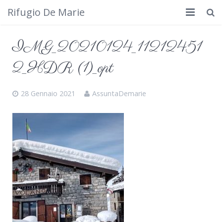
Rifugio De Marie
Home
IMG_20210124_11212451
Dove siamo
2_HDR (1)_opt
Rifugio
28 Gennaio 2021
AssuntaDemarie
Cosa fare
Calendario
Foto
Cimbergo da vedere
Contatti