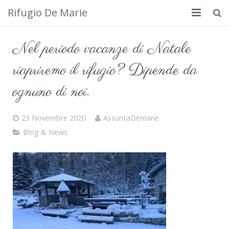
Rifugio De Marie
Home
Nel periodo vacanze di Natale
Dove siamo
riapriremo il rifugio? Dipende da
Rifugio
ognuno di noi.
Cosa fare
23 Novembre 2020
AssuntaDemarie
Calendario
Blog & News
Foto
Cimbergo da vedere
Contatti